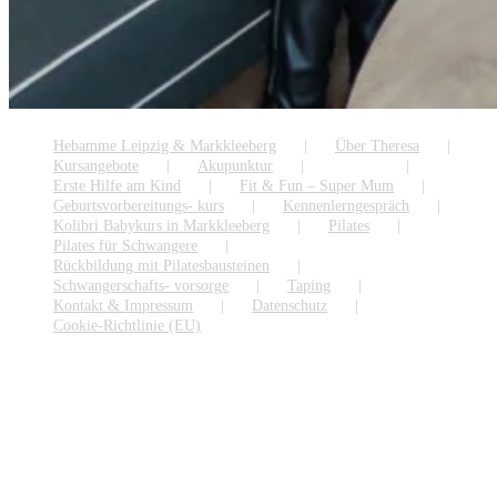
Hebamme Leipzig & Markkleeberg
Über Theresa
Kursangebote
Akupunktur
Beikost
Erste Hilfe am Kind
Fit & Fun – Super Mum
Geburtsvorbereitungs- kurs
Kennenlerngespräch
Kolibri Babykurs in Markkleeberg
Pilates
Pilates für Schwangere
Rückbildung mit Pilatesbausteinen
Schwangerschafts- vorsorge
Taping
Kontakt & Impressum
Datenschutz
Cookie-Richtlinie (EU)