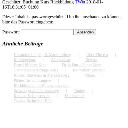
Geschützt: Buchung Kurs Rückbildung
TWitt
2018-01-
16T16:31:05+01:00
Dieser Inhalt ist passwortgeschützt. Um ihn anschauen zu können,
bitte das Passwort eingeben:
Passwort:
Ähnliche Beiträge
Hebamme Leipzig & Markkleeberg
Über Theresa
Kursangebote
Akupunktur
Beikost
Erste Hilfe am Kind
Fit & Fun – Super Mum
Geburtsvorbereitungs- kurs
Kennenlerngespräch
Kolibri Babykurs in Markkleeberg
Pilates
Pilates für Schwangere
Rückbildung mit Pilatesbausteinen
Schwangerschafts- vorsorge
Taping
Kontakt & Impressum
Datenschutz
Cookie-Richtlinie (EU)