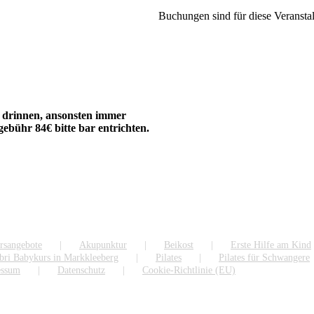
Buchungen sind für diese Veransta
r drinnen, ansonsten immer
bühr 84€ bitte bar entrichten.
rsangebote
Akupunktur
Beikost
Erste Hilfe am Kind
bri Babykurs in Markkleeberg
Pilates
Pilates für Schwangere
essum
Datenschutz
Cookie-Richtlinie (EU)