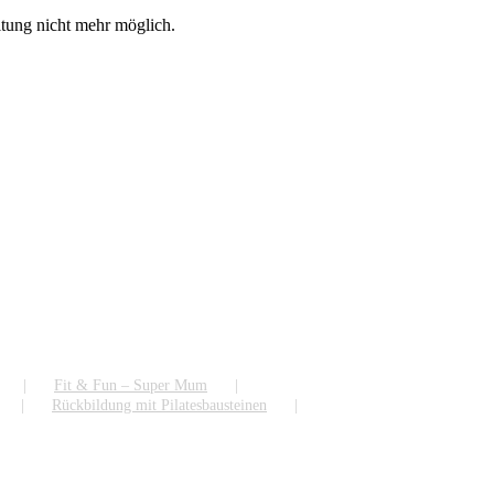
ltung nicht mehr möglich.
Fit & Fun – Super Mum
Rückbildung mit Pilatesbausteinen