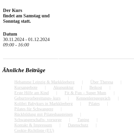
Der Kurs
findet am Samstag und
Sonntag statt.
Datum
30.11.2024 - 01.12.2024
09:00 - 16:00
Ähnliche Beiträge
Hebamme Leipzig & Markkleeberg
Über Theresa
Kursangebote
Akupunktur
Beikost
Erste Hilfe am Kind
Fit & Fun – Super Mum
Geburtsvorbereitungs- kurs
Kennenlerngespräch
Kolibri Babykurs in Markkleeberg
Pilates
Pilates für Schwangere
Rückbildung mit Pilatesbausteinen
Schwangerschafts- vorsorge
Taping
Kontakt & Impressum
Datenschutz
Cookie-Richtlinie (EU)