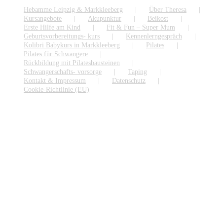
Hebamme Leipzig & Markkleeberg
Über Theresa
Kursangebote
Akupunktur
Beikost
Erste Hilfe am Kind
Fit & Fun – Super Mum
Geburtsvorbereitungs- kurs
Kennenlerngespräch
Kolibri Babykurs in Markkleeberg
Pilates
Pilates für Schwangere
Rückbildung mit Pilatesbausteinen
Schwangerschafts- vorsorge
Taping
Kontakt & Impressum
Datenschutz
Cookie-Richtlinie (EU)