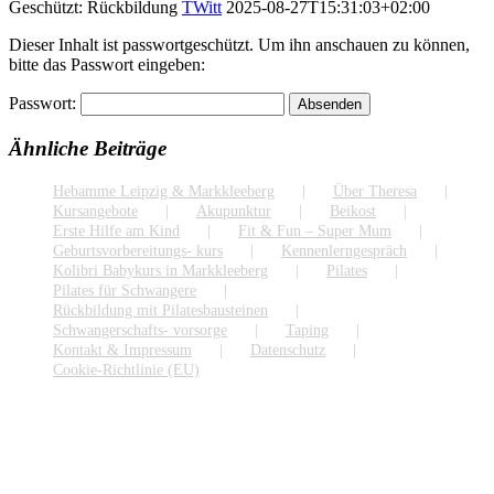
Geschützt: Rückbildung
TWitt
2025-08-27T15:31:03+02:00
Dieser Inhalt ist passwortgeschützt. Um ihn anschauen zu können,
bitte das Passwort eingeben:
Passwort:
Ähnliche Beiträge
Hebamme Leipzig & Markkleeberg
Über Theresa
Kursangebote
Akupunktur
Beikost
Erste Hilfe am Kind
Fit & Fun – Super Mum
Geburtsvorbereitungs- kurs
Kennenlerngespräch
Kolibri Babykurs in Markkleeberg
Pilates
Pilates für Schwangere
Rückbildung mit Pilatesbausteinen
Schwangerschafts- vorsorge
Taping
Kontakt & Impressum
Datenschutz
Cookie-Richtlinie (EU)