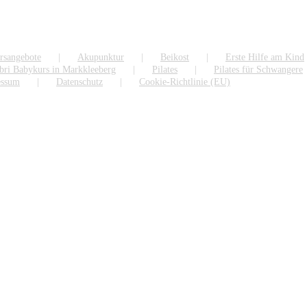
rsangebote
Akupunktur
Beikost
Erste Hilfe am Kind
bri Babykurs in Markkleeberg
Pilates
Pilates für Schwangere
essum
Datenschutz
Cookie-Richtlinie (EU)