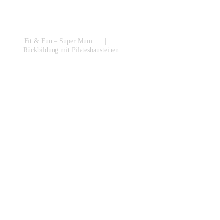
Fit & Fun – Super Mum
Rückbildung mit Pilatesbausteinen