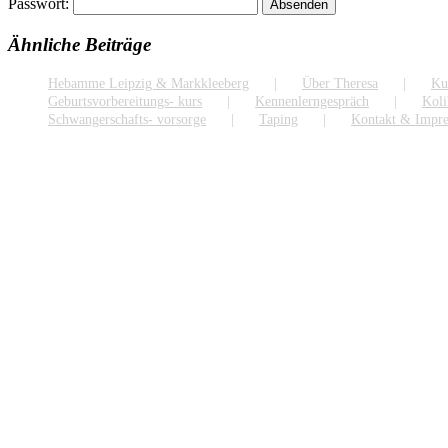
Passwort:
Ähnliche Beiträge
Hebamme Leipzig & Markkleeberg
Über Theresa
Ku
Geburtsvorbereitungs- kurs
Kennenlerngespräch
Koli
Schwangerschafts- vorsorge
Taping
Kontakt & Impr