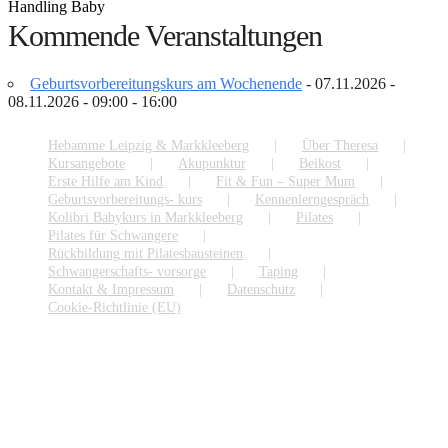
Handling Baby
Kommende Veranstaltungen
Geburtsvorbereitungskurs am Wochenende
- 07.11.2026 -
08.11.2026 - 09:00 - 16:00
Hebamme Leipzig & Markkleeberg
Über Theresa
Kursangebote
Akupunktur
Beikost
Erste Hilfe am Kind
Fit & Fun – Super Mum
Geburtsvorbereitungs- kurs
Kennenlerngespräch
Kolibri Babykurs in Markkleeberg
Pilates
Pilates für Schwangere
Rückbildung mit Pilatesbausteinen
Schwangerschafts- vorsorge
Taping
Kontakt & Impressum
Datenschutz
Cookie-Richtlinie (EU)